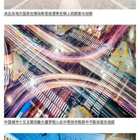
中央大手笔改革正在酝酿，上半年国民经济报告出台前后喧嚣与信