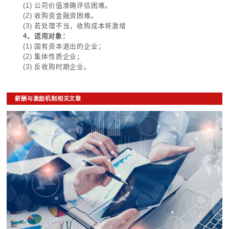
(1) 员工可能需要支出现金或承担贷款；
(2) 员工所持股权不能转让、交易、继承；
(3) 福利性较强，激励性较差；
(4) 平均化会降低员工积极性。操作上缺乏法律
导。
4、适用对象：
行业较成熟、有稳定增长的公司。
(六) 股票增值权
1、实施方式：
公司指定规定数量的股票给激励对象作为股票增值
如行权期内公司股价上升，激励对象可选择兑现权利
值带来的收益，可选择获得现金或兑换成相应金额的股
2、优点：
(1) 激励对象没有股票的所有权，也不拥有表决权、
(2) 行权期一般超过任期，这样可约束激励对象的短
(3) 激励对象无需现金支出。
(4) 操作简单，股东会批准即可