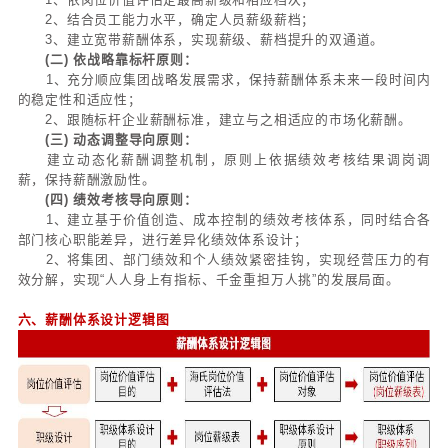
将战略绩效所对应的绩效工资比较相应提升，强化薪
导向。
2、问题导向：
薪酬体系设计重点要解决一下几个
晋升通道不完善的问题、同岗不同酬的问题、薪酬结
题、薪酬体系设计效益导向不明显的问题、薪酬管理
问题、调薪机制缺乏激励性的问题、不同下属公司间
问题等。
3、正向激励导向：
在公平导向的基础上，通过专
特别奖与多级预算目标体系，强化正向激励，激发活力
4、分类导向：
薪酬方案要体现不同公司类别、不
岗位之间的特征差异。
5、效益导向：
建立起工资总额与效益增长的联动
长是工资总额增长的基础，原则上，效益增，则工资
减，则工资总额减。
五、薪酬体系四大优化原则
(一) 遵循系统化设计原则：
1、依岗位价值评估定最高薪级和相应档次；