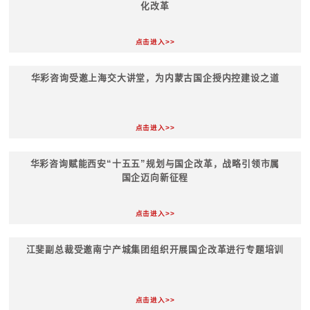
央企及地方国资在推动新型经营责任制上的探索与创新