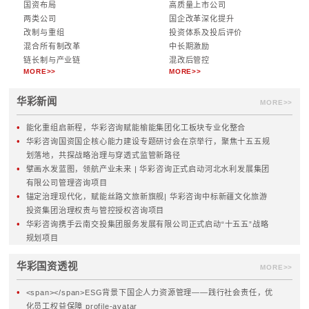
AI大爆发37万亿美元市值剧增——美式肥金融之路与中式强社会