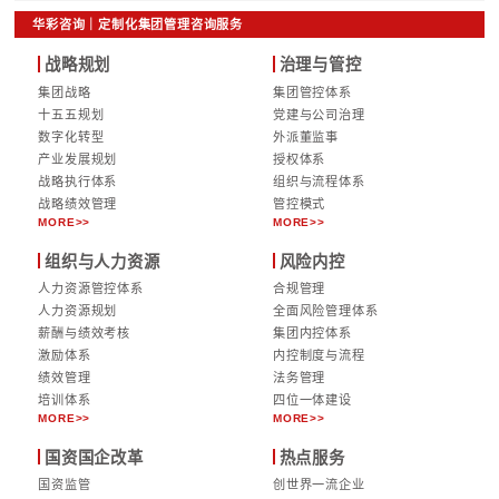
中国城市十五五期间最大噩梦陷入在中等技术陷阱中不能自拔及他