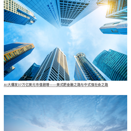
AI+国企人力资源管理——招聘、考勤、培训的智能化升级路径