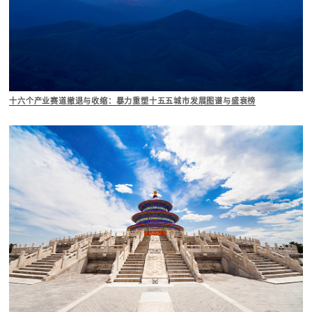
ESG背景下国企人力资源管理——践行社会责任，优化员工权益保障 pr
avatar