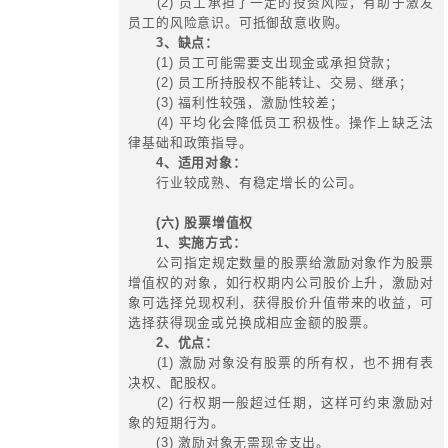
二、中长期激励体系设计的作用
1、促进集团长期稳定发展：
促
集团与个人共同持续发展的理念和企
长期价值的创造，促进公司长期稳定
2、激发员工积极性：
健全集团
机制，有效调动公司高级管理人员的
性，使其诚信勤勉地开展工作，确保
和经营目标的实现。
3、吸引优秀人才：
为了兼顾公
近期利益，能更灵活地吸引各种人才
促进公司发展。
4、完善治理结构：
进一步完善
构，形成良好均衡的价值分配体系。
5、降低集团监督成本：
完善的
营者和股东结成利益共同体，调动经
减少经营者短期行为，促进决策民主
监督成本。