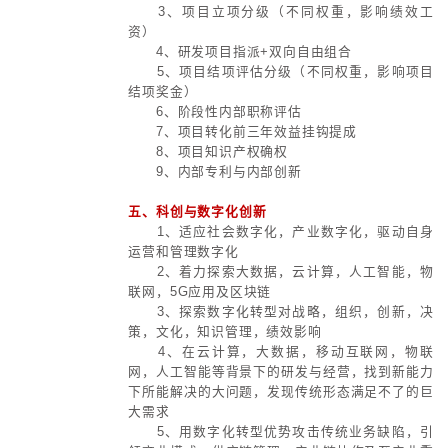
的格局。在5-10年内进入产业化高
构，全球供应链，产业与社会接口，
将产生波澜壮阔的传导效应是关键确
3、围绕这些科创领域的全生命
种投资形态，多种证券化路径，昭示
机会；
4、未来十年是中国科创产业
期，将催生新一轮创业潮，创新潮，
潮，国际化行为潮是重大确定性；
5、由此缔造的产业基金，股权
并购机会及新三板，北交所，科创板
会巨大。
三、科创板块的跟投模式探索
1、围绕鼓励内部管理及经营，科
2、围绕稳定和激发人力资本
3、围绕管理和控制风险
4、探索科研人员在项目中的特殊