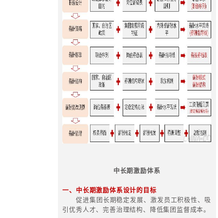
二、华彩面向集团化、多元化的大薪
内容
1、薪酬组合管理；
2、规范化为前提的薪酬测算：规
市场化接轨的薪酬水平；
3、在现有薪酬结构的基础上进行
通过调整固定薪酬、浮动薪酬比例设
与工作经验、劳动贡献、绩效考核等
4、强业绩为导向的总额管理：针
度高的子公司，凸显企业业绩对工资
以企业经营情况为依托，以净利润增
以战略发展为空间，进行年度工资总
5、一司一策导向的工资总额优化
确定工资效益联动指标；
6、对主业充分竞争的商业一类国
资总额优化设计；
7、对处于战略关键领域的商业二