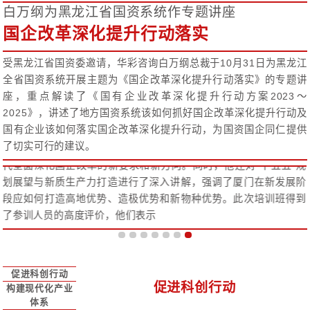
华彩白万纲助力厦门市国资委举办国企
改革深化促发展丨华彩咨询助力河南交
陕西省国有资产监督管理委员会
白万纲总裁受邀对河北国资作主题讲座
江斐副总裁应邀为榆能集团作专题辅导
白万纲为黑龙江省国资系统作专题讲座
华彩咨询斩获2023管理咨询与培训年会
华彩咨询携手深圳改革干部学院提升浙
十五五前瞻丨华彩携手金山国资共创高
管理提升 勇毅笃行|华彩咨询支持湖北
华彩咨询总裁白万纲受邀在2024国企
华彩咨询助力湖州国资国企深化改革培
高格局推动国资国企改革华彩支持郑州
江苏省苏豪控股集团有限公司
国资运营新格局|华彩咨询赋能河南资
中国贵州茅台酒厂（集团）有限责任公
展望培训班
“十四五”规划中期评估项目启动
加快建设世界一流企业,财务管
国企改革深化提升行动
国企改革深化提升行动落实
六项精品工具、优秀产品与精
改革行动
共创,金山,国资,华彩,前瞻
团管控
流会上发表主旨演讲
举办
发展
对标世界一流企业价值创造行
布局大战略
对标一流企业价值创造活动项
2024年10月24日，华彩咨询总裁白万纲博士受邀
国资委,厦门市,培训班,国企改革
改革,华彩,浙江,深圳,深化
勇毅,笃行,管控,湖北,华彩
国企改革,华彩,受邀,主旨,交流会
湖州,国资,华彩,助力,国企
国资,国企改革,郑州,华彩,高质量
国资,华彩,河南,格局,布局
殊荣
制项目
官
探讨《国企改革深化提升行动落实及三中全会下的国
陕西省国资委委托华彩咨询的“十四五”规划中期评
2023年9月18日，华彩咨询总裁白万纲总裁受邀在
10月12日，华彩咨询副总裁江斐应邀，在陕西榆林
受黑龙江省国资委邀请，华彩咨询白万纲总裁于10月
为扎实上海金山区国企国资“十五五”规划前期研究，
相关主题授课。在授课过程中，白万纲博士详细阐述
动。项目组以《陕西省“十四五”规划分工方案》为准
导、河北省投资协会主办，金蝶河北省公司承办的“对
国企改革深化提升行动专题培训班上作专题辅导，详
全省国资系统开展主题为《国企改革深化提升行动落
资国企实现高质量发展，华彩咨询集团总裁白万纲受
为深入贯彻党的二十届三中全会精神，厦门市国资委
9月25号，华彩咨询受深圳改革干部学院的邀请，为
10月16日，华彩咨询总裁白万纲博士受邀出席湖北
在全球经济格局深刻变化和国内经济转型升级的关键
2024年11月21日，华彩咨询总裁白万纲受湖州国
2024年12月27日，华彩咨询白万纲总裁受邀在郑
10月22日，河南资本集团邀请华彩咨询总裁白万纲
2023年11月28日，由中国企业联合会管理咨询工
江苏省苏豪控股集团有限公司是江苏省人民政府授权
茅台集团围绕“酒的制造、销售及相关配套产品制造和
化提升行动的三十四个重点落实维度，建议河南交投
析各省属企业、各市国资委、相关处室上报《“十四五
理——河北省国有投资企业财务专题培训”上，作“加
轮国企改革深化提升行动指导思想、主要任务和主要
座，重点解读了《国有企业改革深化提升行动方
区国资国企“十五五”规划专题培训。金山区国资委领
场专题培训班，旨在探讨国企改革与“十五五”规划的
层领导培训“深化三项制度改革，完善市场化经营机制
堂，作了《国企深化改革背景下的集团管控与管理提
业作为国民经济的重要支柱，其改革创新的步伐备受瞩
市委党校与湖州国资国企交流十五五战略规划与国资
常委会第十四次会议上做《高格局推动国资国企改革 
交流分享集团的未来发展，作 “国资布局大战略，国
企业联合会培训工作委员会主办，理臣中国有限公司承
产投资主体。公司坚持以科学发展观为统领，以企业
融服务（产业金融方向），酒旅融合产业”三大主业谋
前瞻性战略性新兴产业，充分发挥国有龙头企业在产
况中期评估报告》基础上，以主要目标指标、重大战
流企业与集团财务管控创新”的主题讲座。河北省国资
改革创新实践案例，深入浅出的讲解了国企改革底层
2025》，讲述了地方国资系统该如何抓好国企改革
班子成员及兄弟区属企业相关负责人也一并参加本次
动国有企业高质量发展。华彩咨询公司执行董事、总
咨询总裁白万纲博士首先深入解读了在市场化机制背
座。湖北文旅集团领导、在汉子公司主要负责人和总
12月13日，国企改革创新交流会在北京举行，汇聚
万纲总裁围绕国资国企改革深化提升行动展开深入解
州经济发展》的专题讲座。市人大常委会主任周富强
主题的专题讲座。河南资本集团党委书记、董事长
管理咨询与培训年会”在厦门成功召开。华彩咨询致力
理念为指引，整合各方资源，重点发展投资、贸易、
茅台酒股份有限公司为核心子公司，拥有全资、控股和
中的支撑带动作用、推动传统产业数字化智能化绿