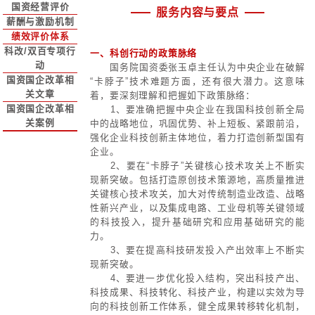
工程项目、国家涉陕事项等进展为重点内容，进行“十
各地市国资委下属企业财务及投资负责人，超百余人
径,，对系统各级企业深入推进国企改革发展具有很强
国有企业该如何落实国企改革深化提升行动，为国资
总裁结合当前经济形势，深入分析了国资改革面临的
特邀专家，为200余名参训人员提供了专业指导。白
控面临的新形势与新挑战，强调其对企业发展的关键
工100余人在主会场参加培训学习，二级子公司、三
库、学术专家、企业家、行业协会等各界精英，围绕
绍了国企改革三年行动2.0版，即国企改革深化提升行
主任蒿铁群、周亚民、朱河顺、宋洁、魏东出席，副
理、党委副书记、副董事长秦岭及集团领导班子成员
聚焦于为国资监管机构及央国企、领袖民企服务，在
业等主营业务，全力打造核心竞争力，实现全面协调
家。近日，华彩咨询与茅台集团合作进行的对标世界
等。
期实施情况的汇总评估。
训会！
义。
了切实可行的建议。
建议金山国有企业十五五期间，高度重视“治理+改革
重点分析了党的二十届三中全会背景下的国资国企改
浙江财开公司的实际业务情况，详细探讨了如何针对
干部在各视频分会场参加培训学习。本次讲座正值国
质生产力等话题展开深入交流，分享创新的路径，围绕
2025），并强调其三十四个重点落实维度。借力国
市政府相关职能部门负责同志，部分市人大代表共30
团本部各单位及控股企业、河南省国有资本运营联盟
别斩获了精品工具、优秀产品与精品课程等六项行业
华彩咨询派出精兵强将，助力江苏苏豪编制对标世界
创造行动咨询项目圆满收官，成为华彩咨询与大消费
题，紧紧围绕创新引领和高质量发展，做好全域国有
代全面深化国企改革的新要求和新方向。同时，他还对
有效的集团管控。包括如何合理配置资源、实现战略
关键时期，湖北文旅集团积极响应改革号召，深入探
打造现代新国企”进行了圆桌对话。
万纲总裁特别指出，促进科创行动对于构建现代化产
议。
负责人等共110余人现场参会。
创造行动方案。
成功合作的范例。
有资本、全矩阵新质生产力等的经营和提升，积极应
划展望与新质生产力打造进行了深入讲解，强调了厦
风险防控等内容，提供了具有针对性和可操作性的思
管理提升的路径。
键意义。
式转变、技术创新、
段应如何打造高地优势、造极优势和新物种优势。此
次培训得到了浙江财开中高层领导的高度认可和好评
了参训人员的高度评价，他们表示
开在深化三项制度改革、完
促进科创行动
促进科创行动
构建现代化产业
体系
国资经营评价
服务内容与要点
薪酬与激励机制
绩效评价体系
科改/双百专项行
一、科创行动的政策脉络