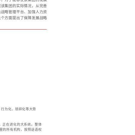
化体系合作动态
某直辖市保税区控股集团
战略规划项目打造战略支撑体系
某直辖市保税区控股集团在制定战略规划的过程中，为
战略落地与实施，委托华彩咨询的项目团队，根据该集