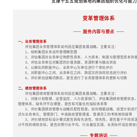
4、怎样的战略保障
十五五战略规划相关案例
5、如何应对去组织
二、组织智商型战略
1、华彩试图为企业
战略是由母公司和各
大小的不同，联合在
2、集团战略解决一
司的低位低整合低付
一，产生资源溢出：
会上获得一个叠加在
照、特许、政策、关
长时间的规划，大系
格局和战略的升级，
织形成一个更加聪明
独完成的动作，通过
超高复杂动作。这四
3、集团战略的五大