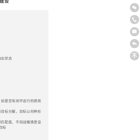
使得战略较快组织化，能力化
化，去理想化，去责任化，去控制化，员工化，碎片化，行为
构建一个活的战略，并使得企业成为一个有生命力，正在
个子公司、孙公司，以及其他的所有可以放到集团范畴里的
一起，做的整体方案。
个结构性问题，产生四个溢出。集团战略解决了一个传统
出性应变问题，对集团的母公司来讲，其运作就更有趣，有
所有子公司在社会上运作至一定高度以后，叠加到整个集团
一起，被放大了的声誉，拿进来各种本该母公司拿不进来的
注、照顾、转移支付、绿色通道等；第二，基于撮合效应的
统的设计，给各个子公司的发展，思考，带来了足够大的构
跳跃；第三，组织智商溢出：通过集团战略动态的运作，一
的集团运作；第四，综合效应溢出：母公司通过特有的撮合
一个较复杂的协同，调度，衔接在一起，完成单个子公司绝
个溢出，恰恰就是集团公司这种顶层设计带来的巨大的意义
循环。第一个循环，战略规划中顶层设计与基层首创的循