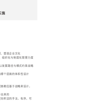
第三个循环，实施路径中，理想方案与临时，变异方案之间
第五个循环，反馈及优化中的智力循环。
系
如何适应集团发展战略。主要关注：
化过程。集团组织体系发生过哪些变化、因何发起、当前
系变化因素。国企与民企、央企与地方国企、内资与外资
、战略适应性方面进行组织变革的动力与机制差异巨大
略转换时，集团是否有相应组织调整，并评价所达到的效
整与能力建设是否并行，总部组织与总部能力的匹配性
专题培训
保障十五五规划落地的战略管理体系
支撑十五五规划落地的集团组织优化与能力建设
变革管理体系