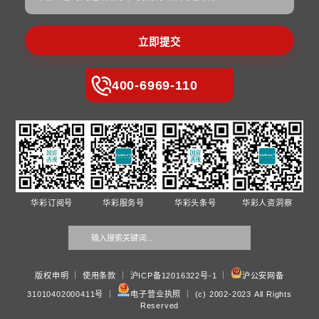
•
华彩咨询携手云南交投集团服务发展有限公司正式启动“十五五
规划项目
华彩国资透视
•
<span></span>ESG背景下国企人力资源管理——践行社会
化员工权益保障 profile-avatar
•
<span></span>中央大手笔改革正在酝酿，上半年国民经济
前后喧嚣与信号
•
AI+国企人力资源管理——招聘、考勤、培训的智能化升级路
•
<span></span>上帝可以被合成：全球合成生物科技制空权
•
<span></span>十六个产业赛道撤退与收缩：暴力重塑十五
展图谱与盛衰榜
政府类院校合作
•
华彩咨询携手广西绿城环境发展集团 启动职级与薪酬体系优
•
华彩咨询总裁白万纲受邀出席西安交大国际论坛 专业解读新