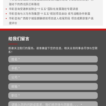
国资国企改革
热点服务
国资监管
创世界一流企业
国资布局
高质量上市公司
两类公司
国企改革深化提升
改制与重组
投资体系及投后评价
混合所有制改革
中长期激励
链长制与产业链
混改后管控
MORE>>
MORE>>
华彩新闻
•
能化重组启新程，华彩咨询赋能榆能集团化工板块专业化整合
•
华彩咨询国资国企核心能力建设专题研讨会在京举行，聚焦十
划落地，共探战略治理与穿透式监管新路径
•
擘画水发蓝图，领航产业未来 | 华彩咨询正式启动河北水利发
有限公司管理咨询项目
•
锚定治理现代化，赋能丝路文旅新旗舰| 华彩咨询中标新疆文
投资集团治理权责与管控授权咨询项目