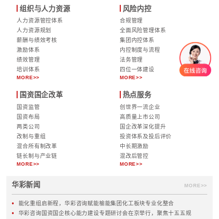
1、打造统一整合的集团品牌：通过集团品牌的打造
服务、涉足产业的相应传播与经营行为有机结合起来
透过社会传播层面，以及在利益相关者层面形成一种总
2、支撑集团发展的产业品牌：结合集团不同业务单
略中的定位和产业特点，构筑产业价值、整合、协同
牌；
3、建立业内领先的产品品牌：不同子集团构筑的服
产品，传播，和服务过程的表达，构筑起该集团的社
征；
4、培育有影响力的服务品牌：不同产品的品牌和其
信息，经过集团层面的管理与整合，传达出一种产品
形成，两手抓、两手都要硬、两手打配合的新型集团
集团品牌建设须从“社会型品牌”和“运营线品牌”两个维
“社会型品牌为驱动、传播型品牌为支撑”的集团品牌体
华彩咨询｜定制化集团管理咨询服务