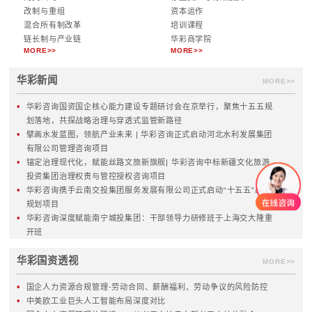
数字化转型
外派董监事
产业发展规划
授权体系
战略执行体系
组织与流程体系
战略绩效管理
管控模式
MORE>>
MORE>>
组织与人力资源
风险内控
人力资源管控体系
合规管理
人力资源规划
全面风险管理体系
薪酬与绩效考核
集团内控体系
激励体系
内控制度与流程
三项制度改革
信息化
企业文化
MORE>>
MORE>>
国资国企改革
热点服务
国资监管
创世界一流企业
国资布局
国资经营评价
两类公司
存量资产与有效投资