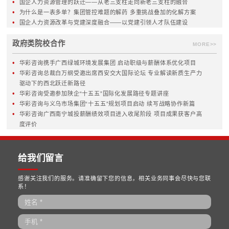
改制与重组
资本运作
混合所有制改革
培训课程
链长制与产业链
华彩商学院
MORE>>
MORE>>
华彩新闻
•
华彩咨询国资国企核心能力建设专题研讨会在京举行，聚焦十
划落地，共探战略治理与穿透式监管新路径
•
擘画水发蓝图，领航产业未来 | 华彩咨询正式启动河北水利发
有限公司管理咨询项目
•
锚定治理现代化，赋能丝路文旅新旗舰| 华彩咨询中标新疆文
投资集团治理权责与管控授权咨询项目
•
华彩咨询携手云南交投集团服务发展有限公司正式启动“十五五
规划项目
•
华彩咨询深度赋能南宁城投集团：干部领导力研修班于上海交
开班