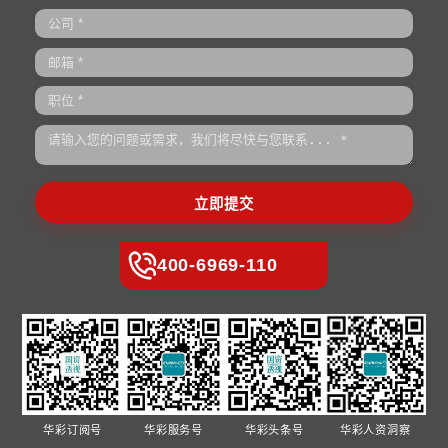
华彩国资透视
•
国企人力资源合规管理-劳动合同、薪酬福利、劳动争议的风
•
中美欧工业巨头人工智能布局深度对比
•
国企人力资源管理的跃迁——从老三支柱走向新老三支柱的融
•
为什么是一表多单？集团管控难题的解药 多重挑战叠加的化
•
国企人力资源改革与党建深度融合——以党建引领人才队伍建
政府类院校合作
•
华彩咨询携手广西绿城环境发展集团 启动职级与薪酬体系优
•
华彩咨询总裁白万纲受邀出席西安交大国际论坛 专业解读新
驱动下的西北跃迁新路径
•
华彩咨询受邀参加陕企“十五五”国际化发展路径专题讲座
•
华彩咨询与义乌市场集团“十五五”规划项目启动 续写战略协
•
华彩咨询广西南宁城投薪酬绩效项目进入收尾阶段 项目成果
度评价